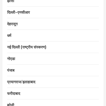
झाँसी
दिल्ली–एनसीआर
देहरादून
धर्म
नई दिल्ली (राष्ट्रीय संस्करण)
नोएडा
पंजाब
प्रयागराज/इलाहाबाद
फरीदाबाद
बरेली