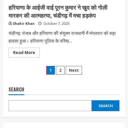
हरियाणा के आईजी वाई पूरन कुमार ने खुद को गोली
मारकर की आत्महत्या, चंडीगढ़ में मचा हड़कंप
Shakir Khan
October 7, 2025
चंडीगढ़: पंजाब और हरियाणा की संयुक्त राजधानी में मंगलवार को बड़ा
हादसा हुआ। हरियाणा पुलिस के वरिष्ठ...
Read
Read More
more
about
हरियाणा
Posts
के
1
2
Next
आईजी
वाई
pagination
पूरन
कुमार
ने
SEARCH
खुद
को
गोली
मारकर
SEARCH
की
आत्महत्या,
चंडीगढ़
में
मचा