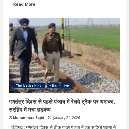
Read
Read More
more
about
चंडीगढ़
BJP
ऑफिस
के
बाहर
धमाका,
स्कूटी
में
ब्लास्ट
से
मचा
हड़कंप
The Justice Hindi
चंडीगढ़
पंजाब
गणतंत्र दिवस से पहले पंजाब में रेलवे ट्रैक पर धमाका,
सरहिंद में मचा हड़कंप
Muhammad Sajid
January 24, 2026
चंडीगढ़ : गणतंत्र दिवस से ठीक पहले पंजाब में एक संदिग्ध घटना ने