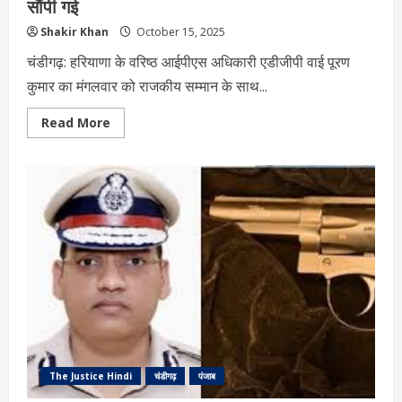
सौंपी गई
Shakir Khan
October 15, 2025
चंडीगढ़: हरियाणा के वरिष्ठ आईपीएस अधिकारी एडीजीपी वाई पूरण
कुमार का मंगलवार को राजकीय सम्मान के साथ...
Read
Read More
more
about
हरियाणा
के
एडीजीपी
वाई
पूरण
कुमार
का
राजकीय
सम्मान
के
साथ
अंतिम
संस्कार,
पोस्टमार्टम
रिपोर्ट
SIT
को
सौंपी
The Justice Hindi
चंडीगढ़
पंजाब
गई