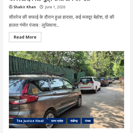
Shakir Khan
June 1, 2026
सीवरेज की सफाई के दौरान हुआ हादसा, कई मजदूर बेहोश, दो की
हालत गंभीर पंजाब : लुधियाना...
Read
Read More
more
about
Punjab
News
:
लुधियाना
की
फैक्टरी
में
जहरीली
गैस
का
रिसाव,
पिता-
पुत्र
समेत
तीन
की
मौत
The Justice Hindi
उत्तर प्रदेश
चंडीगढ़
पंजाब