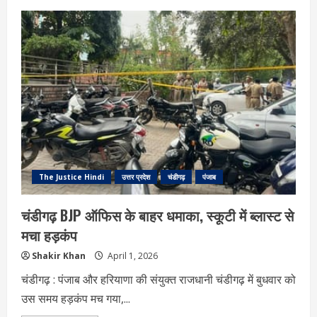
पंजाब
में
आप
सांसदों
के
पाला
बदलने
पर
सियासी
घमासान,
कार्यकर्ताओं
का
फूटा
गुस्सा,
दीवारों
पर
लिखा
गद्दार
The Justice Hindi
उत्तर प्रदेश
चंडीगढ़
पंजाब
चंडीगढ़ BJP ऑफिस के बाहर धमाका, स्कूटी में ब्लास्ट से
मचा हड़कंप
Shakir Khan
April 1, 2026
चंडीगढ़ : पंजाब और हरियाणा की संयुक्त राजधानी चंडीगढ़ में बुधवार को
उस समय हड़कंप मच गया,...