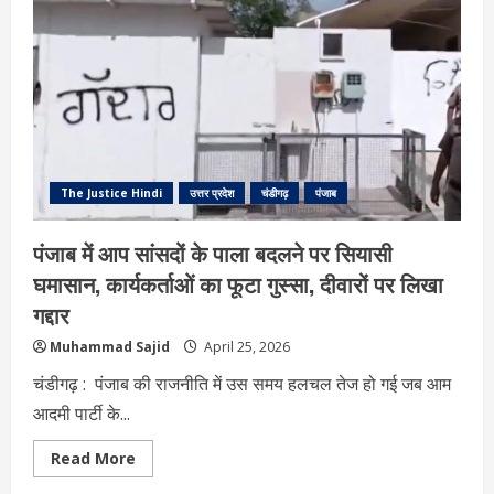
पर
धमाका!
एक
की
मौत,
सुरक्षा
एजेंसियां
हाई
अलर्ट
पर-
क्या
है
बड़ी
The Justice Hindi
उत्तर प्रदेश
चंडीगढ़
पंजाब
साजिश?
पंजाब में आप सांसदों के पाला बदलने पर सियासी
घमासान, कार्यकर्ताओं का फूटा गुस्सा, दीवारों पर लिखा
गद्दार
Muhammad Sajid
April 25, 2026
चंडीगढ़ : पंजाब की राजनीति में उस समय हलचल तेज हो गई जब आम
आदमी पार्टी के...
Read
Read More
more
about