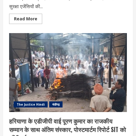
सुरक्षा एजेंसियों की...
Read
Read More
more
about
गणतंत्र
दिवस
से
पहले
पंजाब
में
रेलवे
ट्रैक
पर
धमाका,
सरहिंद
में
मचा
हड़कंप
The Justice Hindi
चंडीगढ़
हरियाणा के एडीजीपी वाई पूरण कुमार का राजकीय
सम्मान के साथ अंतिम संस्कार, पोस्टमार्टम रिपोर्ट SIT को