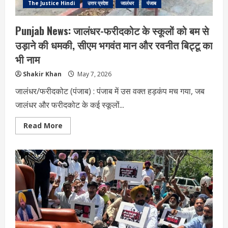
The Justice Hindi
उत्तर प्रदेश
जालंधर
पंजाब
Punjab News: जालंधर-फरीदकोट के स्कूलों को बम से
उड़ाने की धमकी, सीएम भगवंत मान और रवनीत बिट्टू का
भी नाम
Shakir Khan
May 7, 2026
जालंधर/फरीदकोट (पंजाब) : पंजाब में उस वक्त हड़कंप मच गया, जब
जालंधर और फरीदकोट के कई स्कूलों...
Read
Read More
more
about
Punjab
News:
जालंधर-
फरीदकोट
के
स्कूलों
को
बम
से
उड़ाने
की
धमकी,