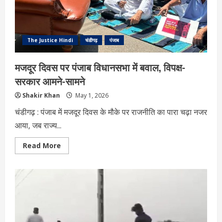
सीएम
भगवंत
मान
और
रवनीत
बिट्टू
The Justice Hindi
चंडीगढ़
पंजाब
का
भी
नाम
मजदूर दिवस पर पंजाब विधानसभा में बवाल, विपक्ष-
सरकार आमने-सामने
Shakir Khan
May 1, 2026
चंडीगढ़ : पंजाब में मजदूर दिवस के मौके पर राजनीति का पारा चढ़ा नजर
आया, जब राज्य...
Read
Read More
more
about
मजदूर
दिवस
पर
पंजाब
विधानसभा
में
बवाल,
विपक्ष-
सरकार