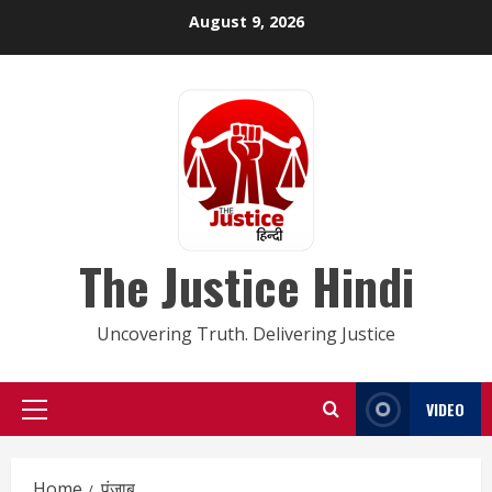
Skip
August 9, 2026
to
content
The Justice Hindi
Uncovering Truth. Delivering Justice
VIDEO
Primary
Menu
Home
पंजाब