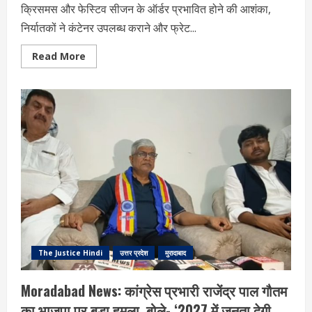
क्रिसमस और फेस्टिव सीजन के ऑर्डर प्रभावित होने की आशंका,
निर्यातकों ने कंटेनर उपलब्ध कराने और फ्रेट...
Read
Read More
more
about
Moradabad
Export
News:
कंटेनर
संकट
और
बढ़ते
फ्रेट
रेट
से
हैंडीक्राफ्ट
निर्यात
उद्योग
पर
मंडराया
खतरा
The Justice Hindi
उत्तर प्रदेश
मुरादाबाद
Moradabad News: कांग्रेस प्रभारी राजेंद्र पाल गौतम
का भाजपा पर बड़ा हमला, बोले- ‘2027 में जनता देगी