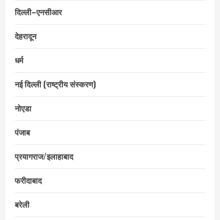
दिल्ली–एनसीआर
देहरादून
धर्म
नई दिल्ली (राष्ट्रीय संस्करण)
नोएडा
पंजाब
प्रयागराज/इलाहाबाद
फरीदाबाद
बरेली