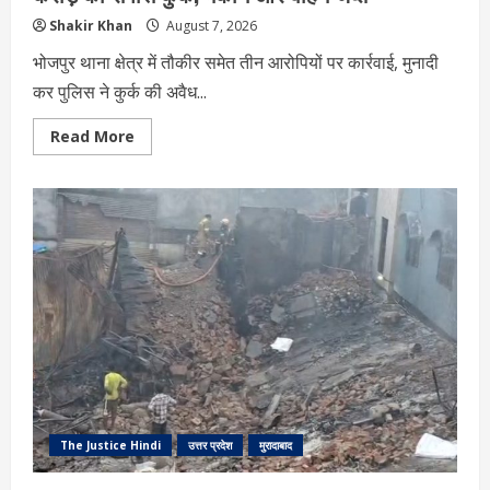
Shakir Khan
August 7, 2026
भोजपुर थाना क्षेत्र में तौकीर समेत तीन आरोपियों पर कार्रवाई, मुनादी
कर पुलिस ने कुर्क की अवैध...
Read
Read More
more
about
Moradabad
News:
गौतस्करों
पर
बड़ी
कार्रवाई,
2.37
करोड़
की
संपत्ति
कुर्क,
मकान
और
वाहन
जब्त
The Justice Hindi
उत्तर प्रदेश
मुरादाबाद