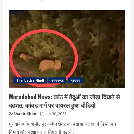
about
मुरादाबाद
में
बुल्डोजर
एक्शन:
सरकारी
जमीन
पर
बनी
एक
दर्जन
से
अधिक
अवैध
दुकानें
ध्वस्त
The Justice Hindi
उत्तर प्रदेश
मुरादाबाद
Moradabad News: कांठ में तेंदुओं का जोड़ा दिखने से
दहशत, कांवड़ मार्ग पर वायरल हुआ वीडियो
Shakir Khan
July 30, 2026
मुरादाबाद के खलीलपुर कदीम क्षेत्र का बताया जा रहा वीडियो, वन
विभाग और प्रशासन से निगरानी बढ़ाने...