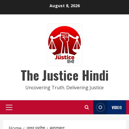
Skip
August 8, 2026
to
content
The Justice Hindi
Uncovering Truth. Delivering Justice
VIDEO
Primary
Menu
Home
उत्तर प्रदेश
मुरादाबाद