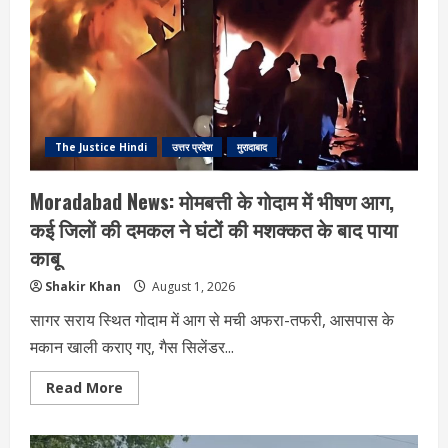
गिरोह
के
3
सदस्य
गिरफ्तार;
6
चोरी
की
मोटरसाइकिलें
बरामद
The Justice Hindi
उत्तर प्रदेश
मुरादाबाद
Moradabad News: मोमबत्ती के गोदाम में भीषण आग,
कई जिलों की दमकल ने घंटों की मशक्कत के बाद पाया
काबू
Shakir Khan
August 1, 2026
सागर सराय स्थित गोदाम में आग से मची अफरा-तफरी, आसपास के
मकान खाली कराए गए, गैस सिलेंडर...
Read
Read More
more
about
Moradabad
News: