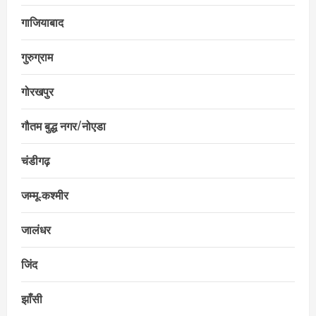
गाजियाबाद
गुरुग्राम
गोरखपुर
गौतम बुद्ध नगर/नोएडा
चंडीगढ़
जम्मू‑कश्मीर
जालंधर
जिंद
झाँसी