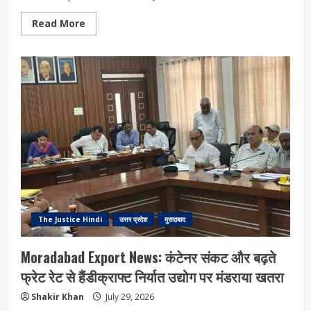
Read
Read More
more
about
Moradabad
News:
कांठ
में
तेंदुओं
का
जोड़ा
दिखने
से
दहशत,
कांवड़
मार्ग
पर
वायरल
हुआ
वीडियो
The Justice Hindi
उत्तर प्रदेश
मुरादाबाद
Moradabad Export News: कंटेनर संकट और बढ़ते
फ्रेट रेट से हैंडीक्राफ्ट निर्यात उद्योग पर मंडराया खतरा
Shakir Khan
July 29, 2026