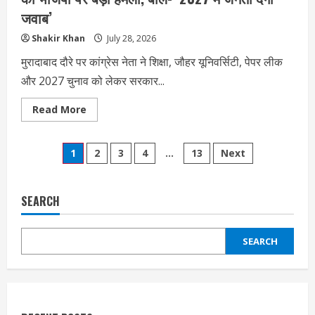
जवाब’
Shakir Khan
July 28, 2026
मुरादाबाद दौरे पर कांग्रेस नेता ने शिक्षा, जौहर यूनिवर्सिटी, पेपर लीक
और 2027 चुनाव को लेकर सरकार...
Read
Read More
more
about
Moradabad
Posts
News:
1
2
3
4
…
13
Next
कांग्रेस
प्रभारी
pagination
राजेंद्र
पाल
गौतम
SEARCH
का
भाजपा
पर
बड़ा
SEARCH
हमला,
बोले-
‘2027
में
जनता
देगी
जवाब’