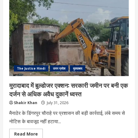
मोमबत्ती
के
गोदाम
में
भीषण
आग,
कई
जिलों
की
दमकल
ने
घंटों
की
मशक्कत
के
बाद
The Justice Hindi
उत्तर प्रदेश
मुरादाबाद
पाया
काबू
मुरादाबाद में बुल्डोजर एक्शन: सरकारी जमीन पर बनी एक
दर्जन से अधिक अवैध दुकानें ध्वस्त
Shakir Khan
July 31, 2026
मैनाठेर के डिंगरपुर चौराहे पर प्रशासन की बड़ी कार्रवाई, लंबे समय से
नोटिस के बावजूद नहीं हटाया...
Read
Read More
more