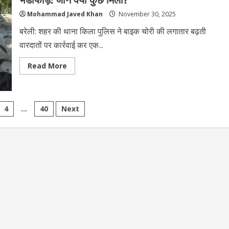
और
विपक्ष
Mohammad Javed Khan
November 30, 2025
के
बीच
हंगामे
बरेली: शहर की थाना किला पुलिस ने बाइक चोरी की लगातार बढ़ती
की
आशंका
वारदातों पर कार्रवाई कर एक...
Read
Read More
more
about
बरेली
पुलिस
की
बड़ी
4
…
40
Next
कार्रवाई:
शातिर
on
बाइक
चोरी
गैंग
का
भंडाफोड़!
जानें
क्या
कुछ
मिला?