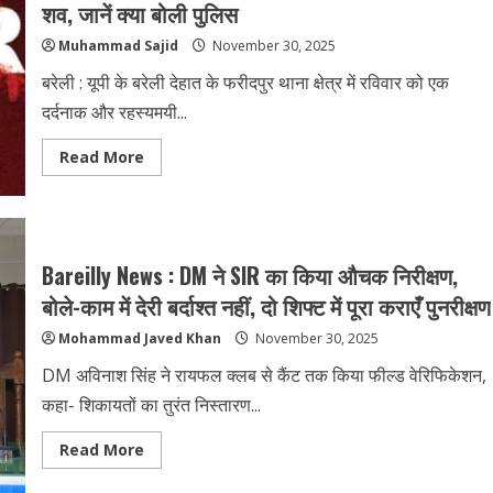
आरोप-
शव, जानें क्या बोली पुलिस
UP
में
Muhammad Sajid
November 30, 2025
एसआईआर
लोगों
के
बरेली : यूपी के बरेली देहात के फरीदपुर थाना क्षेत्र में रविवार को एक
लिए
मुसीबत,
दर्दनाक और रहस्यमयी...
बोले
-भाजपा
के
Read
Read More
इशारे
more
पर
about
काम
Bareilly
कर
News
रहा
:
आयोग!
शादी
से
Bareilly News : DM ने SIR का किया औचक निरीक्षण,
पहले
मातम!
बोले-काम में देरी बर्दाश्त नहीं, दो शिफ्ट में पूरा कराएँ पुनरीक्षण
दोस्त
पर
Mohammad Javed Khan
November 30, 2025
घर
से
बुलाकर
DM अविनाश सिंह ने रायफल क्लब से कैंट तक किया फील्ड वेरिफिकेशन,
हत्या
का
कहा- शिकायतों का तुरंत निस्तारण...
आरोप?
पुलिया
के
Read
Read More
नीचे
more
मिला
about