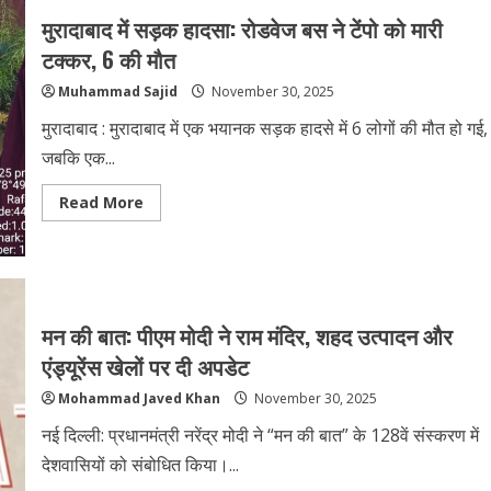
IVRI
इज्जतनगर
मुरादाबाद में सड़क हादसा: रोडवेज बस ने टेंपो को मारी
ने
रचा
टक्कर, 6 की मौत
इतिहास-
NAAC
Muhammad Sajid
November 30, 2025
ने
दिया
सर्वोच्च
मुरादाबाद : मुरादाबाद में एक भयानक सड़क हादसे में 6 लोगों की मौत हो गई,
A++
ग्रेड,
जबकि एक...
रिसर्च
और
एजुकेशन
Read
Read More
में
more
नया
about
मील
मुरादाबाद
का
में
पत्थर
सड़क
हादसा:
रोडवेज
बस
मन की बात: पीएम मोदी ने राम मंदिर, शहद उत्पादन और
ने
टेंपो
एंड्यूरेंस खेलों पर दी अपडेट
को
मारी
Mohammad Javed Khan
November 30, 2025
टक्कर,
6
की
नई दिल्ली: प्रधानमंत्री नरेंद्र मोदी ने “मन की बात” के 128वें संस्करण में
मौत
देशवासियों को संबोधित किया।...