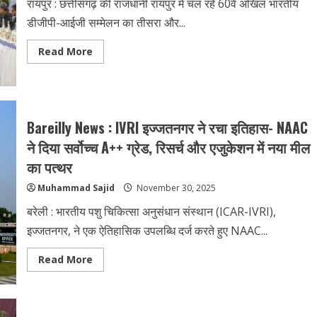
की
रायपुर : छत्तीसगढ़ की राजधानी रायपुर में चल रहे 60वें अखिल भारतीय
सच्चाई
क्या
डीजीपी-आईजी सम्मेलन का तीसरा और...
है?
Read
Read More
more
about
रायपुर:
60वें
अखिल
भारतीय
डीजीपी-
Bareilly News : IVRI इज्जतनगर ने रचा इतिहास- NAAC
आईजी
सम्मेलन
ने दिया सर्वोच्च A++ ग्रेड, रिसर्च और एजुकेशन में नया मील
का
अंतिम
का पत्थर
दिन,
पीएम
Muhammad Sajid
November 30, 2025
मोदी
और
अमित
बरेली : भारतीय पशु चिकित्सा अनुसंधान संस्थान (ICAR-IVRI),
शाह
ने
इज्जतनगर, ने एक ऐतिहासिक उपलब्धि दर्ज करते हुए NAAC...
की
शिरकत
Read
Read More
more
about
Bareilly
News
: