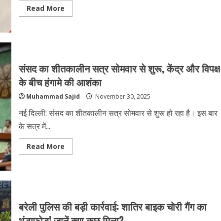
Read
Read More
more
about
मन
की
बात:
पीएम
मोदी
ने
संसद का शीतकालीन सत्र सोमवार से शुरू, केंद्र और विपक्ष
राम
मंदिर,
के बीच हंगामे की आशंका
शहद
उत्पादन
Muhammad Sajid
November 30, 2025
और
एंड्यूरेंस
खेलों
नई दिल्ली: संसद का शीतकालीन सत्र सोमवार से शुरू हो रहा है। इस बार
पर
दी
के सत्र में...
अपडेट
Read
Read More
more
about
संसद
का
शीतकालीन
सत्र
सोमवार
से
बरेली पुलिस की बड़ी कार्रवाई: शातिर बाइक चोरी गैंग का
शुरू,
केंद्र
भंडाफोड़! जानें क्या कुछ मिला?