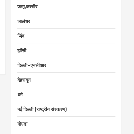
जम्मू‑कश्मीर
जालंधर
जिंद
झाँसी
दिल्ली–एनसीआर
देहरादून
धर्म
नई दिल्ली (राष्ट्रीय संस्करण)
नोएडा