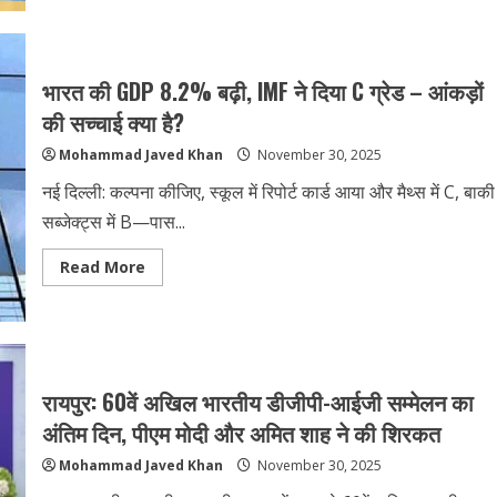
जुनैद
Bareilly
का
News
शव,
:
जानें
DM
क्या
ने
बोली
SIR
भारत की GDP 8.2% बढ़ी, IMF ने दिया C ग्रेड – आंकड़ों
पुलिस
का
किया
की सच्चाई क्या है?
औचक
निरीक्षण,
Mohammad Javed Khan
November 30, 2025
बोले-
काम
में
नई दिल्ली: कल्पना कीजिए, स्कूल में रिपोर्ट कार्ड आया और मैथ्स में C, बाकी
देरी
बर्दाश्त
सब्जेक्ट्स में B—पास...
नहीं,
दो
शिफ्ट
Read
Read More
में
more
पूरा
about
कराएँ
भारत
पुनरीक्षण
की
GDP
8.2%
बढ़ी,
IMF
रायपुर: 60वें अखिल भारतीय डीजीपी-आईजी सम्मेलन का
ने
दिया
अंतिम दिन, पीएम मोदी और अमित शाह ने की शिरकत
C
ग्रेड
Mohammad Javed Khan
November 30, 2025
–
आंकड़ों