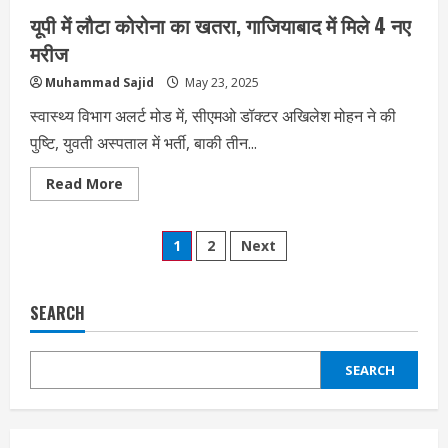
कदम
यूपी में लौटा कोरोना का खतरा, गाजियाबाद में मिले 4 नए
मरीज
Muhammad Sajid
May 23, 2025
स्वास्थ्य विभाग अलर्ट मोड में, सीएमओ डॉक्टर अखिलेश मोहन ने की
पुष्टि, युवती अस्पताल में भर्ती, बाकी तीन...
Read
Read More
more
about
यूपी
Posts
में
1
2
Next
लौटा
कोरोना
pagination
का
खतरा,
गाजियाबाद
SEARCH
में
मिले
4
नए
SEARCH
मरीज