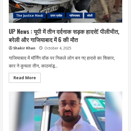
The Justice Hindi
उत्तर प्रदेश
गाजियाबाद
बरेली
UP News : यूपी में तीन दर्दनाक सड़क हादसे! पीलीभीत,
बरेली और गाजियाबाद में 6 की मौत
Shakir Khan
October 4, 2025
गाजियाबाद में मॉर्निंग वॉक पर निकले लोग बन गए हादसे का शिकार,
कार ने कुचला तीन, काठमांडू...
Read
Read More
more
about
UP
News
:
यूपी
में
तीन
दर्दनाक
सड़क
हादसे!
पीलीभीत,
बरेली