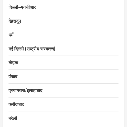
दिल्ली–एनसीआर
देहरादून
धर्म
नई दिल्ली (राष्ट्रीय संस्करण)
नोएडा
पंजाब
प्रयागराज/इलाहाबाद
फरीदाबाद
बरेली