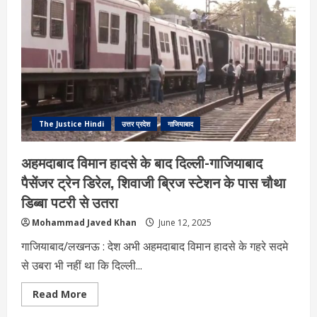
ताबड़तोड़
गोली
मारकर
हत्या,
रास्ते
के
विवाद
ने
ले
ली
जान,
आरोपियों
की
The Justice Hindi
उत्तर प्रदेश
गाजियाबाद
तलाश
में
दबिश
अहमदाबाद विमान हादसे के बाद दिल्ली-गाजियाबाद
पैसेंजर ट्रेन डिरेल, शिवाजी ब्रिज स्टेशन के पास चौथा
डिब्बा पटरी से उतरा
Mohammad Javed Khan
June 12, 2025
गाजियाबाद/लखनऊ : देश अभी अहमदाबाद विमान हादसे के गहरे सदमे
से उबरा भी नहीं था कि दिल्ली...
Read
Read More
more
about