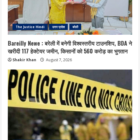
The Justice Hindi
उत्तर प्रदेश
बरेली
Bareilly Newe : बरेली में बनेगी विश्वस्तरीय टाउनशिप, BDA ने
खरीदी 117 हेक्टेयर जमीन, किसानों को 560 करोड़ का भुगतान
Shakir Khan
August 7, 2026