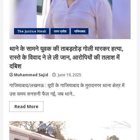
और
गाजियाबाद
में
6
की
मौत
The Justice Hindi
उत्तर प्रदेश
गाजियाबाद
थाने के सामने युवक की ताबड़तोड़ गोली मारकर हत्या,
रास्ते के विवाद ने ले ली जान, आरोपियों की तलाश में
दबिश
Muhammad Sajid
June 19, 2025
गाजियाबाद/लखनऊ : यूपी के गाजियाबाद के मुरादनगर थाना क्षेत्र में
उस समय सनसनी फैल गई, जब थाने...
Read
Read More
more
about
थाने
के
सामने
युवक
की