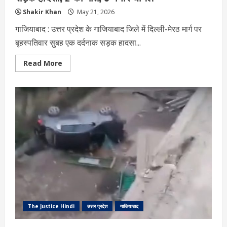
Shakir Khan
May 21, 2026
गाजियाबाद : उत्तर प्रदेश के गाजियाबाद जिले में दिल्ली-मेरठ मार्ग पर
बृहस्पतिवार सुबह एक दर्दनाक सड़क हादसा...
Read
Read More
more
about
Ghaziabad
Accident:
दिल्ली-
मेरठ
मार्ग
पर
भीषण
सड़क
हादसा,
2
की
मौत,
3
गंभीर
घायल
The Justice Hindi
उत्तर प्रदेश
गाजियाबाद