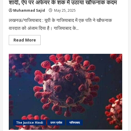
शादी, ऐप पर अफेयर के शक में उठाया खौफनाक कदम
Muhammad Sajid
May 25, 2025
लखनऊ/गाजियाबाद : यूपी के गाजियाबाद में एक पति ने खौफनाक
वारदात को अंजाम दिया है। गाजियाबाद के...
Read
Read More
more
about
पति
ने
बीच
चौराहे
पर
पत्नी
पर
फेंका
तेजाब,18
साल
की
शादी,
ऐप
पर
अफेयर
के
शक
में
The Justice Hindi
उत्तर प्रदेश
गाजियाबाद
उठाया
खौफनाक