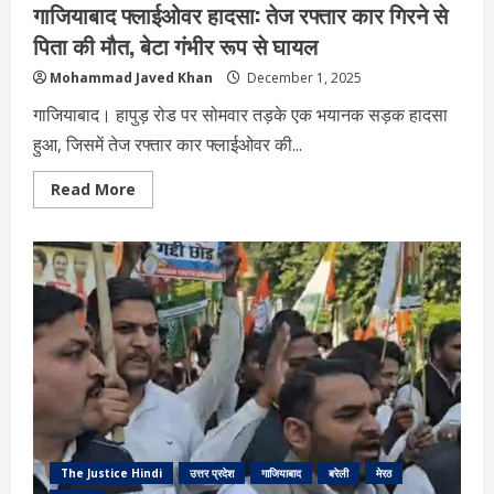
गाजियाबाद फ्लाईओवर हादसा: तेज रफ्तार कार गिरने से
पिता की मौत, बेटा गंभीर रूप से घायल
Mohammad Javed Khan
December 1, 2025
गाजियाबाद। हापुड़ रोड पर सोमवार तड़के एक भयानक सड़क हादसा
हुआ, जिसमें तेज रफ्तार कार फ्लाईओवर की...
Read
Read More
more
about
गाजियाबाद
फ्लाईओवर
हादसा:
तेज
रफ्तार
कार
गिरने
से
पिता
की
मौत,
बेटा
गंभीर
रूप
से
घायल
The Justice Hindi
उत्तर प्रदेश
गाजियाबाद
बरेली
मेरठ