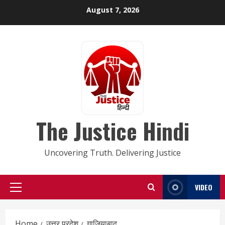
Skip
August 7, 2026
to
content
The Justice Hindi
Uncovering Truth. Delivering Justice
VIDEO
Primary
Menu
Home
उत्तर प्रदेश
गाजियाबाद