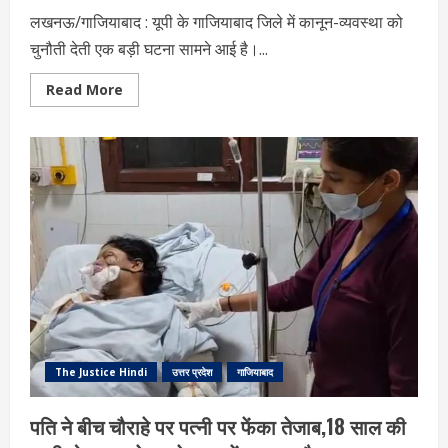
लखनऊ/गाजियाबाद : यूपी के गाजियाबाद जिले में कानून-व्यवस्था को
चुनौती देती एक बड़ी घटना सामने आई है।...
Read
Read More
more
about
गाजियाबाद
में
वांछित
अपराधी
को
पकड़ने
गई
नोएडा
पुलिस
टीम
पर
हमला,
कांस्टेबल
सौरभ
देशवाल
की
मौत,
कई
The Justice Hindi
उत्तर प्रदेश
गाजियाबाद
पुलिसकर्मी
घायल
पति ने बीच चौराहे पर पत्नी पर फेंका तेजाब,18 साल की