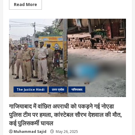
Read
Read More
more
about
रोबोटिक
सर्जरी
के
बाद
युवक
की
मौत,
परिजनों
ने
निजी
अस्पताल
में
शव
रखकर
किया
प्रदर्शन,
जानें
पूरा
The Justice Hindi
उत्तर प्रदेश
गाजियाबाद
मामला
गाजियाबाद में वांछित अपराधी को पकड़ने गई नोएडा
पुलिस टीम पर हमला, कांस्टेबल सौरभ देशवाल की मौत,
कई पुलिसकर्मी घायल
Muhammad Sajid
May 26, 2025