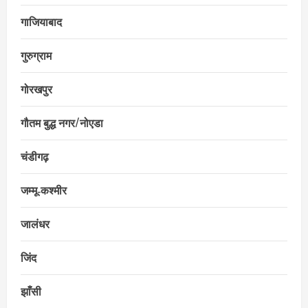
गाजियाबाद
गुरुग्राम
गोरखपुर
गौतम बुद्ध नगर/नोएडा
चंडीगढ़
जम्मू‑कश्मीर
जालंधर
जिंद
झाँसी