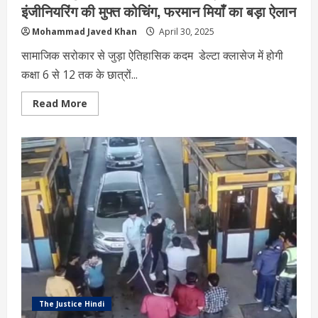
इंजीनियरिंग की मुफ्त कोचिंग, फरमान मियाँ का बड़ा ऐलान
Mohammad Javed Khan
April 30, 2025
सामाजिक सरोकार से जुड़ा ऐतिहासिक कदम डेल्टा क्लासेज में होगी
कक्षा 6 से 12 तक के छात्रों...
Read
Read More
more
about
उर्स-
ए-
ताजुश्शरिया
के
मौके
पर
111
छात्रों
को
NEET
और
इंजीनियरिंग
की
मुफ्त
कोचिंग,
फरमान
मियाँ
का
The Justice Hindi
बड़ा