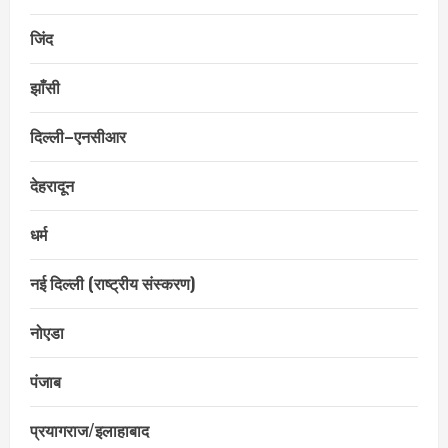
जिंद
झाँसी
दिल्ली–एनसीआर
देहरादून
धर्म
नई दिल्ली (राष्ट्रीय संस्करण)
नोएडा
पंजाब
प्रयागराज/इलाहाबाद