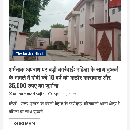
छेड़छाड़
के
मामले
में
दोषी
को
5
साल
की
सजा,दुकानदार
पर
30,000
रुपये
The Justice Hindi
जुर्माना
शर्मनाक अपराध पर बड़ी कार्रवाई: महिला के साथ दुष्कर्म
के मामले में दोषी को 10 वर्ष की कठोर कारावास और
35,000 रुपए का जुर्माना
Muhammad Sajid
April 30, 2025
बरेली : उत्तर प्रदेश के बरेली देहात के फरीदपुर कोतवाली थाना क्षेत्र में
महिला के साथ दुष्कर्म...
Read
Read More
more