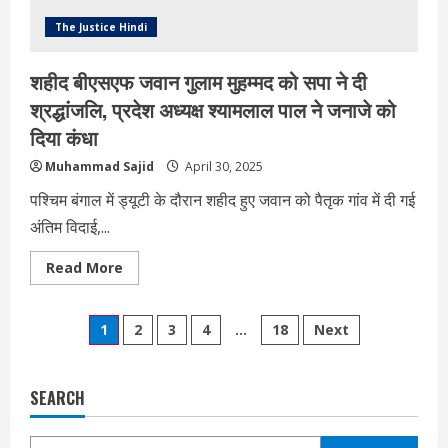
से
मारने
The Justice Hindi
की
धमकी
शहीद बीएसएफ जवान गुलाम मुहम्मद को सपा ने दी
श्रद्धांजलि, प्रदेश अध्यक्ष श्यामलाल पाल ने जनाजे को
दिया कंधा
Muhammad Sajid
April 30, 2025
पश्चिम बंगाल में ड्यूटी के दौरान शहीद हुए जवान को पैतृक गांव में दी गई
अंतिम विदाई,...
Read
Read More
more
about
शहीद
Posts
बीएसएफ
1
2
3
4
…
18
Next
जवान
गुलाम
pagination
मुहम्मद
को
सपा
SEARCH
ने
दी
श्रद्धांजलि,