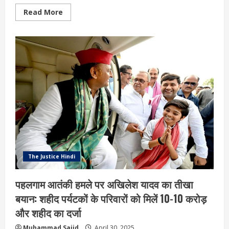
Read
Read More
more
about
जाति
जनगणना
पर
ऐतिहासिक
फैसला:
90
फीसद
पीडीए
की
एकजुटता
की
100
फीसद
की
जीत
:सपा
The Justice Hindi
पहलगाम आतंकी हमले पर अखिलेश यादव का तीखा
बयान: शहीद पर्यटकों के परिवारों को मिलें 10-10 करोड़
और शहीद का दर्जा
Muhammad Sajid
April 30, 2025