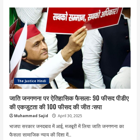
about
शर्मनाक
अपराध
पर
बड़ी
कार्रवाई:
महिला
के
साथ
दुष्कर्म
के
मामले
में
दोषी
को
10
वर्ष
की
कठोर
The Justice Hindi
कारावास
और
35,000
जाति जनगणना पर ऐतिहासिक फैसला: 90 फीसद पीडीए
रुपए
का
की एकजुटता की 100 फीसद की जीत :सपा
जुर्माना
Muhammad Sajid
April 30, 2025
भाजपा सरकार जनदबाव में आई, मजबूरी में लिया जाति जनगणना का
फैसला सामाजिक न्याय की दिशा में...