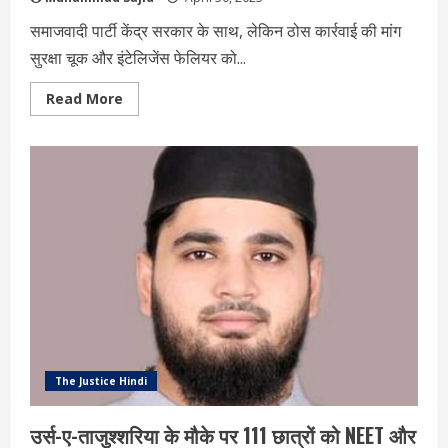
समाजवादी पार्टी केंद्र सरकार के साथ, लेकिन ठोस कार्रवाई की मांग
सुरक्षा चूक और इंटेलिजेंस फेलियर को...
Read
Read More
more
about
पहलगाम
आतंकी
हमले
पर
अखिलेश
यादव
का
तीखा
बयान:
शहीद
पर्यटकों
के
परिवारों
को
मिलें
10-
10
करोड़
The Justice Hindi
और
शहीद
का
उर्स-ए-ताजुश्शरिया के मौके पर 111 छात्रों को NEET और
दर्जा