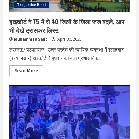
शादी
The Justice Hindi
की
इलाके
में
हाइकोर्ट ने 75 में से 40 जिलों के जिला जज बदले, आप
चर्चा,
सोशल
भी देखें ट्रांसफर लिस्ट
मीडिया
पर
वीडियो
Muhammad Sajid
April 30, 2025
और
तस्वीरें
लखनऊ/ प्रयागराज : उत्तर प्रदेश की न्यायिक व्यवस्था में इलाहबाद
वायरल,
VIDEO
(प्रयाजराज) हाइकोर्ट ने बुधवार को बड़ा प्रशासनिक...
Read
Read More
more
about
हाइकोर्ट
ने
75
में
से
40
जिलों
के
जिला
जज
बदले,
आप
भी