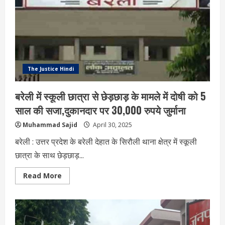
अस्पताल
में
बवाल,
परिजनों
ने
अस्पताल
प्रबंधक
पर
बोला
हमला,
The Justice Hindi
जाने
पूरा
मामला
बरेली में स्कूली छात्रा से छेड़छाड़ के मामले में दोषी को 5
साल की सजा,दुकानदार पर 30,000 रुपये जुर्माना
Muhammad Sajid
April 30, 2025
बरेली : उत्तर प्रदेश के बरेली देहात के सिरौली थाना क्षेत्र में स्कूली
छात्रा के साथ छेड़छाड़...
Read
Read More
more
about
बरेली
में
स्कूली
छात्रा
से