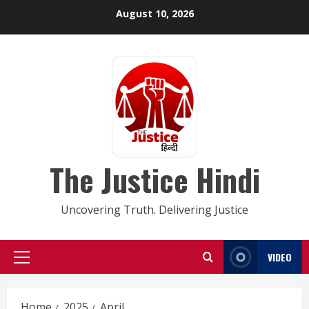
Skip
August 10, 2026
to
content
The Justice Hindi
Uncovering Truth. Delivering Justice
VIDEO
Primary
Menu
Home
2025
April