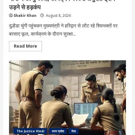
उड़ने से हड़कंप
Shakir Khan
August 8, 2026
दुल्हैडा चुंगी पहुंचकर मुख्यमंत्री ने हरिद्वार से लौट रहे शिवभक्तों पर
बरसाए फूल, कार्यक्रम के दौरान सुरक्षा...
Read
Read More
more
about
CM
Yogi
Meerut
News:
मेरठ
में
कांवड़ियों
पर
सीएम
योगी
ने
की
पुष्पवर्षा,
कार्यक्रम
में
बिना
अनुमति
ड्रोन
The Justice Hindi
उत्तर प्रदेश
मेरठ
उड़ने