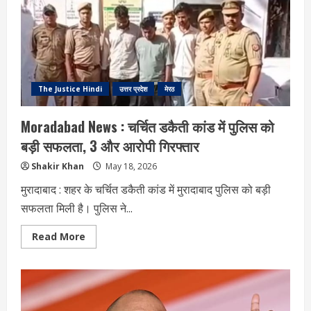
रिंग,
131
कारीगरों
ने
256
घंटे
में
किया
तैयार
The Justice Hindi
उत्तर प्रदेश
मेरठ
Moradabad News : चर्चित डकैती कांड में पुलिस को
बड़ी सफलता, 3 और आरोपी गिरफ्तार
Shakir Khan
May 18, 2026
मुरादाबाद : शहर के चर्चित डकैती कांड में मुरादाबाद पुलिस को बड़ी
सफलता मिली है। पुलिस ने...
Read
Read More
more
about
Moradabad
News
:
चर्चित
डकैती