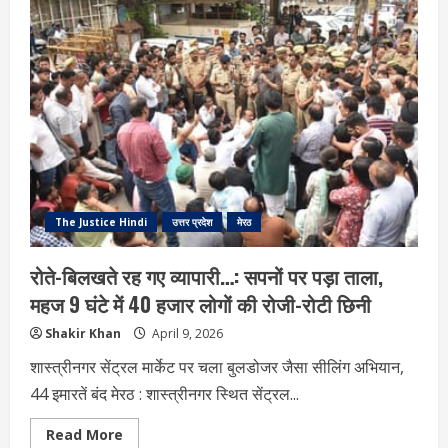
Fair:
योगी
आदित्यनाथ
करेंगे
उद्घाटन,
25
हजार
युवाओं
को
मिलेगा
रोजगार
The Justice Hindi
उत्तर प्रदेश
मेरठ
रोते-बिलखते रह गए व्यापारी…: सपनों पर पड़ा ताला,
महज 9 घंटे में 40 हजार लोगों की रोजी-रोटी छिनी
Shakir Khan
April 9, 2026
शास्त्रीनगर सेंट्रल मार्केट पर चला बुलडोजर जैसा सीलिंग अभियान,
44 इमारतें बंद मेरठ : शास्त्रीनगर स्थित सेंट्रल...
Read
Read More
more