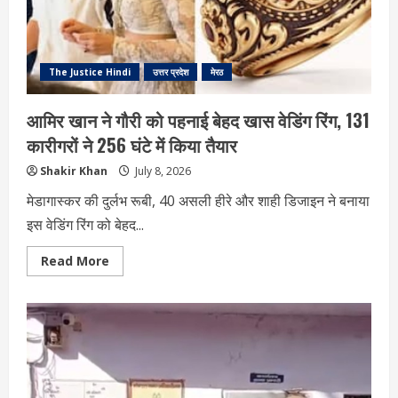
रची
गई
सनसनीखेज
साजिश
The Justice Hindi
उत्तर प्रदेश
मेरठ
आमिर खान ने गौरी को पहनाई बेहद खास वेडिंग रिंग, 131
कारीगरों ने 256 घंटे में किया तैयार
Shakir Khan
July 8, 2026
मेडागास्कर की दुर्लभ रूबी, 40 असली हीरे और शाही डिजाइन ने बनाया
इस वेडिंग रिंग को बेहद...
Read
Read More
more
about
आमिर
खान
ने
गौरी
को
पहनाई
बेहद
खास
वेडिंग