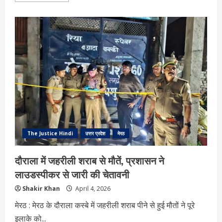
about
रोते-
बिलखते
रह
गए
व्यापारी…:
सपनों
पर
पड़ा
ताला,
महज
9
घंटे
में
40
हजार
लोगों
की
रोजी-
The Justice Hindi
उत्तर प्रदेश
मेरठ
रोटी
छिनी
दौराला में जहरीली शराब से मौतें, प्रशासन ने
लाउडस्पीकर से जारी की चेतावनी
Shakir Khan
April 4, 2026
मेरठ : मेरठ के दौराला कस्बे में जहरीली शराब पीने से हुई मौतों ने पूरे
इलाके को...