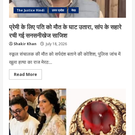
थे
ब्लैकमेल
The Justice Hindi
उत्तर प्रदेश
मेरठ
प्रेमी के लिए पति को मौत के घाट उतारा, सांप के सहारे
रची गई सनसनीखेज साजिश
Shakir Khan
July 18, 2026
स्कूल संचालक की मौत को सर्पदंश बताने की कोशिश, पुलिस जांच में
खुला हत्या का राज मेरठ:...
Read
Read More
more
about
प्रेमी
के
लिए
पति
को
मौत
के
घाट
उतारा,
सांप
के
सहारे