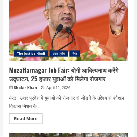
कांड
में
पुलिस
को
बड़ी
सफलता,
3
और
आरोपी
गिरफ्तार
The Justice Hindi
उत्तर प्रदेश
मेरठ
Muzaffarnagar Job Fair: योगी आदित्यनाथ करेंगे
उद्घाटन, 25 हजार युवाओं को मिलेगा रोजगार
Shakir Khan
April 11, 2026
मेरठ : उत्तर प्रदेश में युवाओं को रोजगार से जोड़ने के उद्देश्य से कौशल
विकास मिशन के...
Read
Read More
more
about
Muzaffarnagar
Job