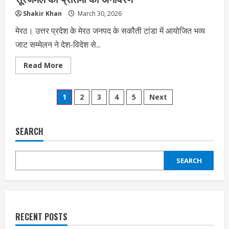
Shakir Khan
March 30, 2026
मेरठ। उत्तर प्रदेश के मेरठ जनपद के सकौती टांडा में आयोजित भव्य
जाट सम्मेलन ने देश-विदेश से...
Read
Read More
more
about
मेरठ
Posts
जाट
1
2
3
4
5
Next
सम्मेलन
में
pagination
11
अहम
प्रस्ताव
SEARCH
पारित,
महाराजा
सूरजमल
की
SEARCH
प्रतिमा
का
अनावरण
RECENT POSTS