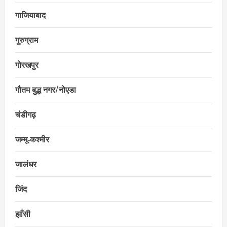
गाजियाबाद
गुरुग्राम
गोरखपुर
गौतम बुद्ध नगर/नोएडा
चंडीगढ़
जम्मू‑कश्मीर
जालंधर
जिंद
झाँसी