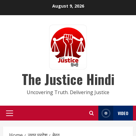
Skip
August 9, 2026
to
content
The Justice Hindi
Uncovering Truth. Delivering Justice
VIDEO
Primary
Menu
Home
उत्तर प्रदेश
मेरठ