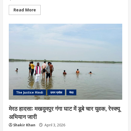
Read
Read More
more
about
दौराला
में
जहरीली
शराब
से
मौतें,
प्रशासन
ने
लाउडस्पीकर
से
जारी
की
चेतावनी
The Justice Hindi
उत्तर प्रदेश
मेरठ
मेरठ हादसा: मखदुमपुर गंगा घाट में डूबे चार युवक, रेस्क्यू
अभियान जारी
Shakir Khan
April 3, 2026