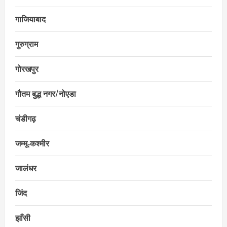
गाजियाबाद
गुरुग्राम
गोरखपुर
गौतम बुद्ध नगर/नोएडा
चंडीगढ़
जम्मू‑कश्मीर
जालंधर
जिंद
झाँसी