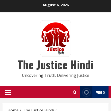
Skip
August 6, 2026
to
content
The Justice Hindi
Uncovering Truth. Delivering Justice
VIDEO
Primary
Menu
Home
The Justice Hindi