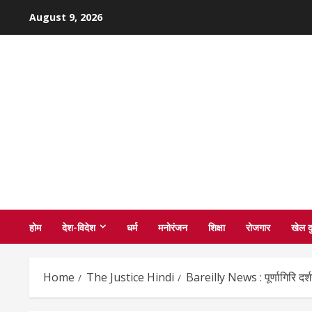
Skip
August 9, 2026
to
content
होम
देश-विदेश
धर्म
मनोरंजन
शिक्षा
रोजगार
खेल द
Home
The Justice Hindi
Bareilly News : पूर्णागिरि दर्श