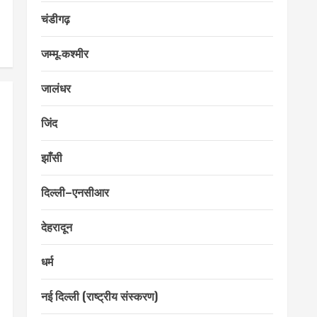
चंडीगढ़
जम्मू‑कश्मीर
जालंधर
जिंद
झाँसी
दिल्ली–एनसीआर
देहरादून
धर्म
नई दिल्ली (राष्ट्रीय संस्करण)