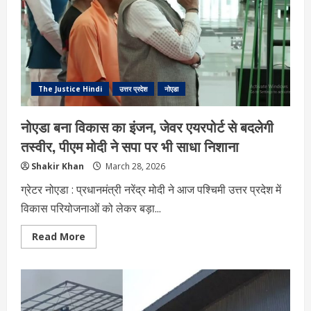
की
छुट्टी
तय!
जुमलों
से
ऊब
चुकी
जनता,
PDA
The Justice Hindi
उत्तर प्रदेश
नोएडा
की
ताकत
से
नोएडा बना विकास का इंजन, जेवर एयरपोर्ट से बदलेगी
बदलेगी
सत्ता
तस्वीर, पीएम मोदी ने सपा पर भी साधा निशाना
Shakir Khan
March 28, 2026
ग्रेटर नोएडा : प्रधानमंत्री नरेंद्र मोदी ने आज पश्चिमी उत्तर प्रदेश में
विकास परियोजनाओं को लेकर बड़ा...
Read
Read More
more
about
नोएडा
बना
विकास
का
इंजन,