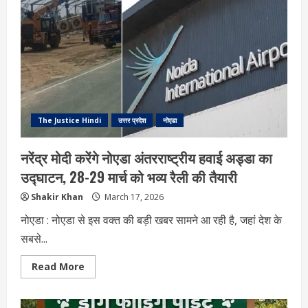
जेवर
एयरपोर्ट
से
बदलेगी
तस्वीर,
पीएम
मोदी
ने
सपा
पर
भी
साधा
निशाना
The Justice Hindi
उत्तर प्रदेश
नोएडा
नरेंद्र मोदी करेंगे नोएडा अंतरराष्ट्रीय हवाई अड्डा का
उद्घाटन, 28-29 मार्च को भव्य रैली की तैयारी
Shakir Khan
March 17, 2026
नोएडा : नोएडा से इस वक्त की बड़ी खबर सामने आ रही है, जहां देश के
सबसे...
Read
Read More
more
about
नरेंद्र
मोदी