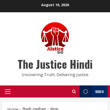
Skip
August 10, 2026
to
content
The Justice Hindi
Uncovering Truth. Delivering Justice
VIDEO
Primary
Menu
Home
दिल्ली–एनसीआर
नोएडा