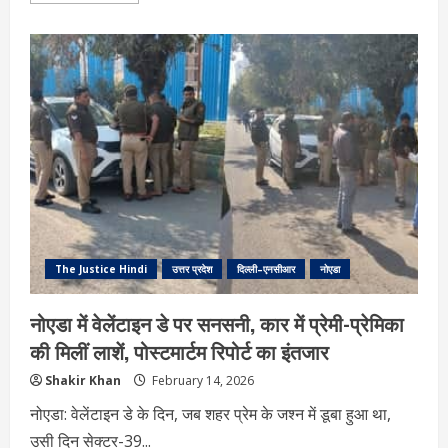
about
नोएडा
में
आवारा
कुत्तों
के
लिए
1400
डॉग
फीडिंग
पॉइंट्स,
2.5
करोड़
की
योजना
से
खत्म
होगा
विवाद
The Justice Hindi
उत्तर प्रदेश
दिल्ली–एनसीआर
नोएडा
नोएडा में वेलेंटाइन डे पर सनसनी, कार में प्रेमी-प्रेमिका
की मिलीं लाशें, पोस्टमार्टम रिपोर्ट का इंतजार
Shakir Khan
February 14, 2026
नोएडा: वेलेंटाइन डे के दिन, जब शहर प्रेम के जश्न में डूबा हुआ था,
उसी दिन सेक्टर-39...