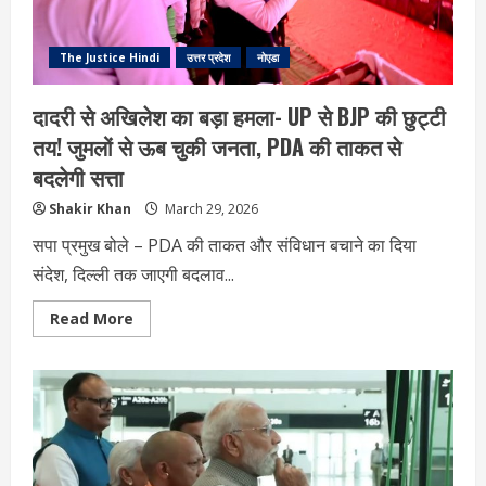
और
पुलिस
पर
पथराव
The Justice Hindi
उत्तर प्रदेश
नोएडा
दादरी से अखिलेश का बड़ा हमला- UP से BJP की छुट्टी
तय! जुमलों से ऊब चुकी जनता, PDA की ताकत से
बदलेगी सत्ता
Shakir Khan
March 29, 2026
सपा प्रमुख बोले – PDA की ताकत और संविधान बचाने का दिया
संदेश, दिल्ली तक जाएगी बदलाव...
Read
Read More
more
about
दादरी
से
अखिलेश
का
बड़ा
हमला-
UP
से
BJP