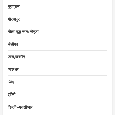
गुरुग्राम
गोरखपुर
गौतम बुद्ध नगर/नोएडा
चंडीगढ़
जम्मू‑कश्मीर
जालंधर
जिंद
झाँसी
दिल्ली–एनसीआर