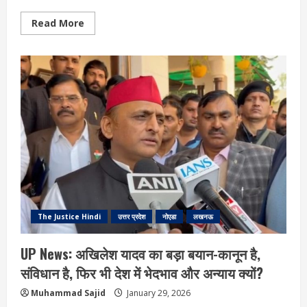
Read
Read More
more
about
नोएडा
में
वेलेंटाइन
डे
पर
सनसनी,
कार
में
प्रेमी-
प्रेमिका
की
मिलीं
लाशें,
पोस्टमार्टम
रिपोर्ट
का
इंतजार
The Justice Hindi
उत्तर प्रदेश
नोएडा
लखनऊ
UP News: अखिलेश यादव का बड़ा बयान-कानून है,
संविधान है, फिर भी देश में भेदभाव और अन्याय क्यों?
Muhammad Sajid
January 29, 2026