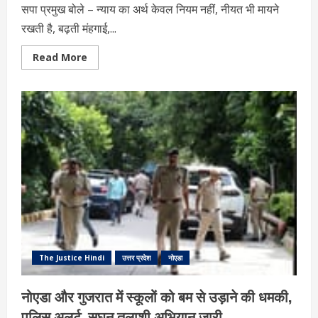
सपा प्रमुख बोले – न्याय का अर्थ केवल नियम नहीं, नीयत भी मायने
रखती है, बढ़ती मंहगाई,...
Read
Read More
more
about
UP
News:
अखिलेश
यादव
का
बड़ा
बयान-
कानून
है,
संविधान
है,
फिर
भी
देश
में
भेदभाव
और
अन्याय
The Justice Hindi
उत्तर प्रदेश
नोएडा
क्यों?
नोएडा और गुजरात में स्कूलों को बम से उड़ाने की धमकी,
पुलिस अलर्ट, सघन तलाशी अभियान जारी