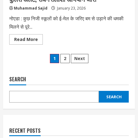
Muhammad Sajid
January 23, 2026
नोएडा : कुछ निजी स्कूलों को ई-मेल के जरिए बम से उड़ाने की धमकी
मिलने से पूरे...
Read
Read More
more
about
नोएडा
Posts
और
1
2
Next
गुजरात
में
pagination
स्कूलों
को
बम
SEARCH
से
उड़ाने
की
धमकी,
SEARCH
पुलिस
अलर्ट,
सघन
तलाशी
अभियान
जारी
RECENT POSTS