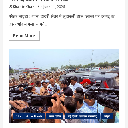
Shakir Khan
June 11, 2026
ग्रेटर नोएडा : थाना दादरी क्षेत्र में लुहारली टोल प्लाजा पर दबंगई का
एक गंभीर मामला सामने...
Read
Read More
more
about
ग्रेटर
नोएडा
टोल
प्लाजा
पर
दबंगई:
कर्मचारियों
से
मारपीट,
CCTV
वीडियो
वायरल
The Justice Hindi
उत्तर प्रदेश
नई दिल्ली (राष्ट्रीय संस्करण)
नोएडा