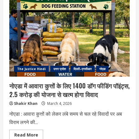
करेंगे
नोएडा
अंतरराष्ट्रीय
हवाई
अड्डा
का
उद्घाटन,
28-
29
मार्च
को
भव्य
रैली
की
तैयारी
The Justice Hindi
उत्तर प्रदेश
दिल्ली–एनसीआर
नोएडा
नोएडा में आवारा कुत्तों के लिए 1400 डॉग फीडिंग पॉइंट्स,
2.5 करोड़ की योजना से खत्म होगा विवाद
Shakir Khan
March 4, 2026
नोएडा : आवारा कुत्तों को लेकर लंबे समय से चल रहे विवादों पर अब
विराम लगने की...
Read
Read More
more