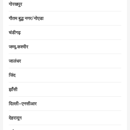
गोरखपुर
गौतम बुद्ध नगर/नोएडा
चंडीगढ़
जम्मू‑कश्मीर
जालंधर
जिंद
झाँसी
दिल्ली–एनसीआर
देहरादून