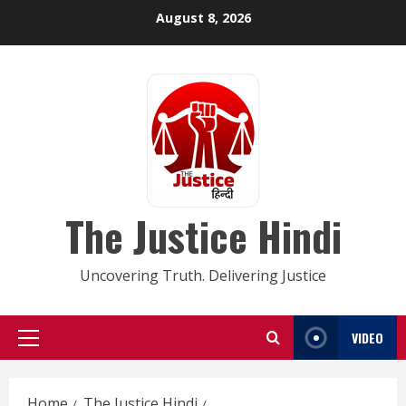
Skip
August 8, 2026
to
content
The Justice Hindi
Uncovering Truth. Delivering Justice
VIDEO
Primary
Menu
Home
The Justice Hindi