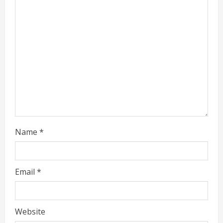
e
a
d
i
n
g
Name
*
Email
*
Website