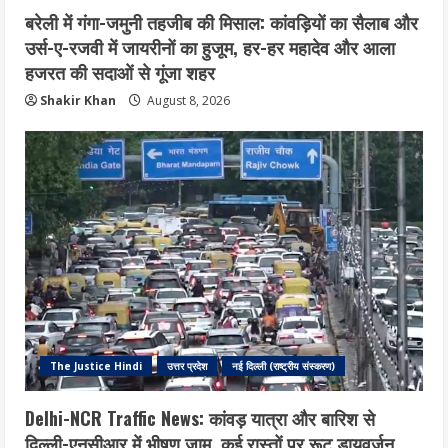
बरेली में गंगा-जमुनी तहजीब की मिसाल: कांवड़ियों का सैलाब और
उर्स-ए-रजवी में जायरीनों का हुजूम, हर-हर महादेव और आला
हजरत की सदाओं से गूंजा शहर
Shakir Khan
August 8, 2026
The Justice Hindi
उत्तर प्रदेश
नई दिल्ली (राष्ट्रीय संस्करण)
Delhi-NCR Traffic News: कांवड़ यात्रा और बारिश से
दिल्ली-एनसीआर में भीषण जाम, कई रास्तों पर रूट डायवर्जन