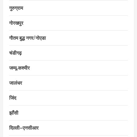
गुरुग्राम
गोरखपुर
गौतम बुद्ध नगर/नोएडा
चंडीगढ़
जम्मू‑कश्मीर
जालंधर
जिंद
झाँसी
दिल्ली–एनसीआर