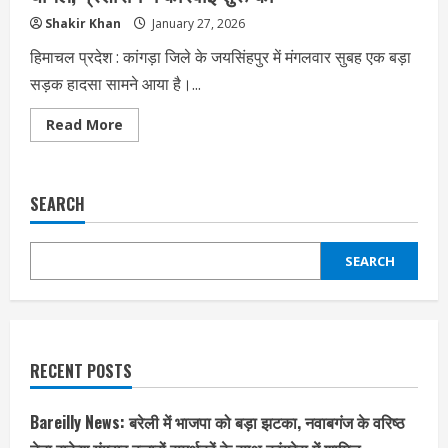
Shakir Khan
January 27, 2026
हिमाचल प्रदेश : कांगड़ा जिले के जयसिंहपुर में मंगलवार सुबह एक बड़ा
सड़क हादसा सामने आया है।...
Read
Read More
more
about
कांगड़ा
जिले
में
SEARCH
स्कूल
बस
पलटी,
जयसिंहपुर
SEARCH
में
18
छात्र
घायल,
प्रशासन
ने
कार्रवाई
शुरू
RECENT POSTS
की
Bareilly News: बरेली में भाजपा को बड़ा झटका, नवाबगंज के वरिष्ठ