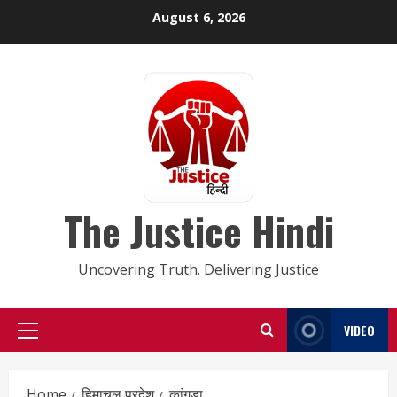
Skip
August 6, 2026
to
content
The Justice Hindi
Uncovering Truth. Delivering Justice
VIDEO
Primary
Menu
Home
हिमाचल प्रदेश
कांगड़ा