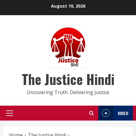
Skip
August 10, 2026
to
content
The Justice Hindi
Uncovering Truth. Delivering Justice
VIDEO
Primary
Menu
Home
The Justice Hindi