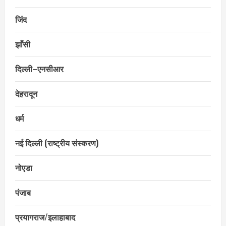
जिंद
झाँसी
दिल्ली–एनसीआर
देहरादून
धर्म
नई दिल्ली (राष्ट्रीय संस्करण)
नोएडा
पंजाब
प्रयागराज/इलाहाबाद