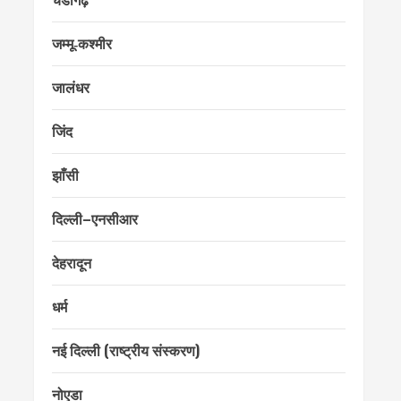
जम्मू‑कश्मीर
जालंधर
जिंद
झाँसी
दिल्ली–एनसीआर
देहरादून
धर्म
नई दिल्ली (राष्ट्रीय संस्करण)
नोएडा