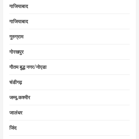
गाजियाबाद
गाजियाबाद
गुरुग्राम
गोरखपुर
गौतम बुद्ध नगर/नोएडा
चंडीगढ़
जम्मू‑कश्मीर
जालंधर
जिंद