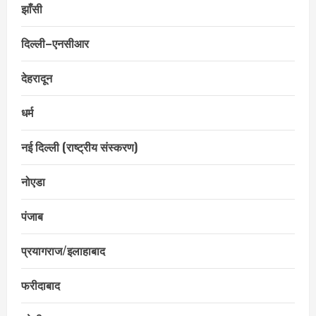
झाँसी
दिल्ली–एनसीआर
देहरादून
धर्म
नई दिल्ली (राष्ट्रीय संस्करण)
नोएडा
पंजाब
प्रयागराज/इलाहाबाद
फरीदाबाद