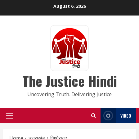
Skip
August 6, 2026
to
content
The Justice Hindi
Uncovering Truth. Delivering Justice
VIDEO
Primary
Menu
Home
उत्तराखंड
पिथोरागढ़