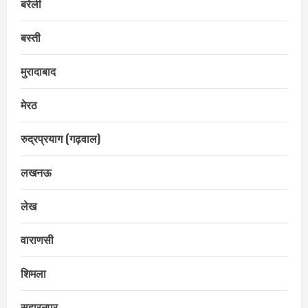
बरेली
बस्ती
मुरादाबाद
मेरठ
रुद्रप्रयाग (गढ़वाल)
लखनऊ
लेख
वाराणसी
शिमला
सहारनपुर